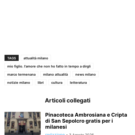
TAGS
attualità milano
mio figlio. l'amore che non ho fatto in tempo a dirgli
marco termenana
milano attualità
news milano
notizie milano
libri
cultura
letteratura
Articoli collegati
Pinacoteca Ambrosiana e Cripta
di San Sepolcro gratis per i
milanesi
redazione
-
3 Agosto 2026