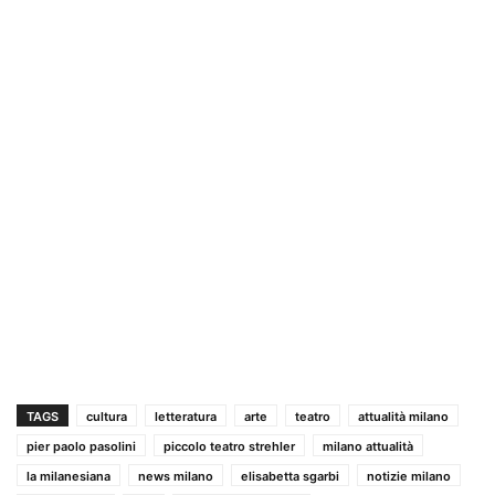
TAGS
cultura
letteratura
arte
teatro
attualità milano
pier paolo pasolini
piccolo teatro strehler
milano attualità
la milanesiana
news milano
elisabetta sgarbi
notizie milano