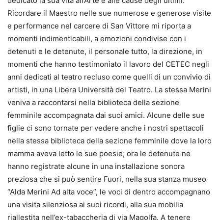
dedicato la sua vita all’Arte e alle cause degli ultimi.
Ricordare il Maestro nelle sue numerose e generose visite
e performance nel carcere di San Vittore mi riporta a
momenti indimenticabili, a emozioni condivise con i
detenuti e le detenute, il personale tutto, la direzione, in
momenti che hanno testimoniato il lavoro del CETEC negli
anni dedicati al teatro recluso come quelli di un convivio di
artisti, in una Libera Università del Teatro. La stessa Merini
veniva a raccontarsi nella biblioteca della sezione
femminile accompagnata dai suoi amici. Alcune delle sue
figlie ci sono tornate per vedere anche i nostri spettacoli
nella stessa biblioteca della sezione femminile dove la loro
mamma aveva letto le sue poesie; ora le detenute ne
hanno registrate alcune in una installazione sonora
preziosa che si può sentire Fuori, nella sua stanza museo
“Alda Merini Ad alta voce”, le voci di dentro accompagnano
una visita silenziosa ai suoi ricordi, alla sua mobilia
riallestita nell’ex-tabaccheria di via Magolfa. A tenere