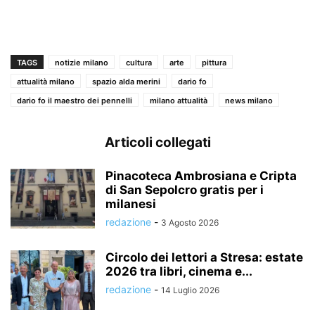
TAGS
notizie milano
cultura
arte
pittura
attualità milano
spazio alda merini
dario fo
dario fo il maestro dei pennelli
milano attualità
news milano
Articoli collegati
Pinacoteca Ambrosiana e Cripta
di San Sepolcro gratis per i
milanesi
redazione
-
3 Agosto 2026
Circolo dei lettori a Stresa: estate
2026 tra libri, cinema e...
redazione
-
14 Luglio 2026