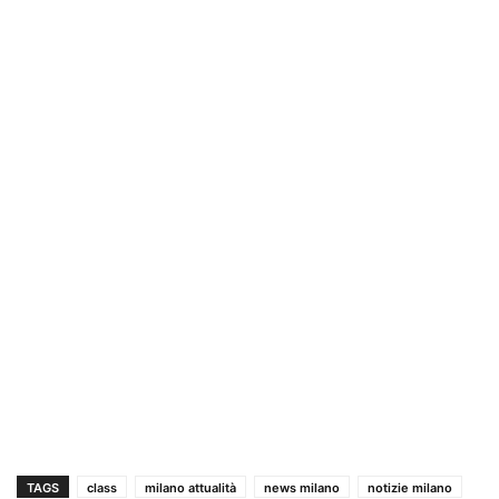
TAGS
class
milano attualità
news milano
notizie milano