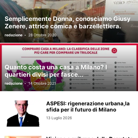
Semplicemente Donna, conosciamo Giusy
Zenere, attrice comica e barzellettiera.
redazione
-
28 Ottobre 2020
Quanto costa una casa a Milano? I
quartieri divisi per fasce...
redazione
-
14 Ottobre 2021
ASPESI: rigenerazione urbana,la
sfida per il futuro di Milano
13 Luglio 2026