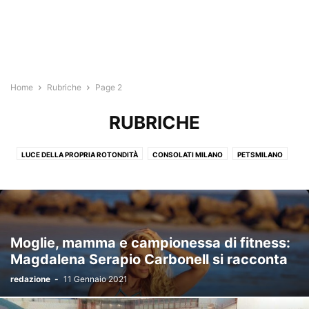
Home
Rubriche
Page 2
RUBRICHE
LUCE DELLA PROPRIA ROTONDITÀ
CONSOLATI MILANO
PETSMILANO
MILANO SOSTENIBILE
SALOTTO DELLA BELLEZZA
FUNSHOPPING
TRASGRESSIONI
SEMPLICEMENTE DONNA
REAL ESTATE MILANO
UZBEKISTAN
Moglie, mamma e campionessa di fitness:
Magdalena Serapio Carbonell si racconta
redazione
-
11 Gennaio 2021