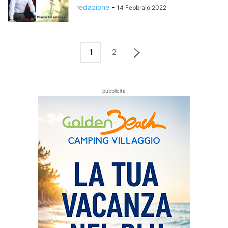
redazione
-
14 Febbraio 2022
1
2
pubblicità