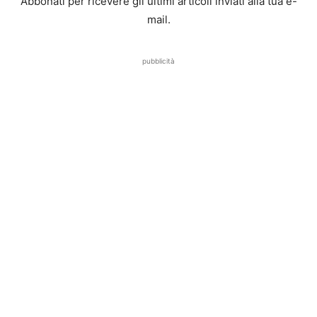
Abbonati per ricevere gli ultimi articoli inviati alla tua e-
mail.
pubblicità