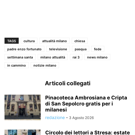
TAGS
cultura
attualità milano
chiesa
padre enzo fortunato
televisione
pasqua
fede
settimana santa
milano attualità
rai 3
news milano
in cammino
notizie milano
Articoli collegati
Pinacoteca Ambrosiana e Cripta
di San Sepolcro gratis per i
milanesi
redazione
-
3 Agosto 2026
Circolo dei lettori a Stresa: estate