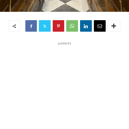
pubblicità