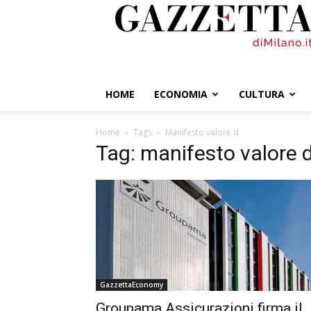
GazzettadiMilano.it
HOME
ECONOMIA
CULTURA
Home
Tags
Manifesto valore d
Tag: manifesto valore 
GazzettaEconomy
Groupama Assicurazioni firma il