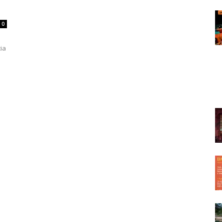
0
cia