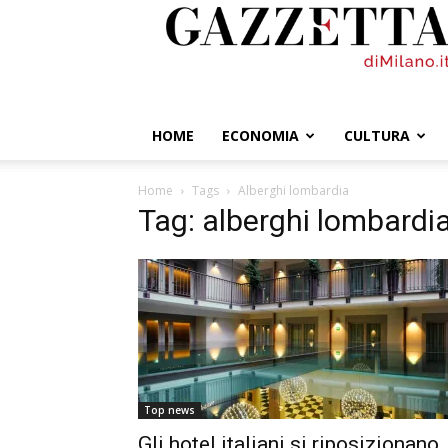
GazzettadiMilano.it
HOME
ECONOMIA
CULTURA
Home
Tags
Alberghi lombardia
Tag: alberghi lombardi
Top news
Gli hotel italiani si riposizionano