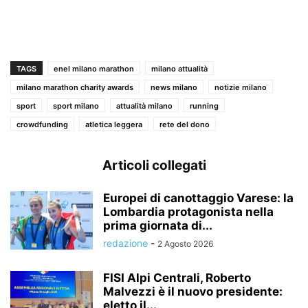
TAGS
enel milano marathon
milano attualità
milano marathon charity awards
news milano
notizie milano
sport
sport milano
attualità milano
running
crowdfunding
atletica leggera
rete del dono
Articoli collegati
Europei di canottaggio Varese: la
Lombardia protagonista nella
prima giornata di...
redazione
-
2 Agosto 2026
FISI Alpi Centrali, Roberto
Malvezzi è il nuovo presidente:
eletto il...