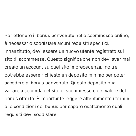
Per ottenere il bonus benvenuto nelle scommesse online,
è necessario soddisfare alcuni requisiti specifici.
Innanzitutto, devi essere un nuovo utente registrato sul
sito di scommesse. Questo significa che non devi aver mai
creato un account su quel sito in precedenza. Inoltre,
potrebbe essere richiesto un deposito minimo per poter
accedere al bonus benvenuto. Questo deposito può
variare a seconda del sito di scommesse e del valore del
bonus offerto. È importante leggere attentamente i termini
e le condizioni del bonus per sapere esattamente quali
requisiti devi soddisfare.