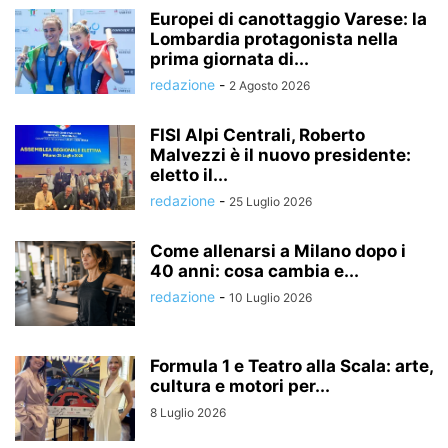
Europei di canottaggio Varese: la
Lombardia protagonista nella
prima giornata di...
redazione
-
2 Agosto 2026
FISI Alpi Centrali, Roberto
Malvezzi è il nuovo presidente:
eletto il...
redazione
-
25 Luglio 2026
Come allenarsi a Milano dopo i
40 anni: cosa cambia e...
redazione
-
10 Luglio 2026
Formula 1 e Teatro alla Scala: arte,
cultura e motori per...
8 Luglio 2026