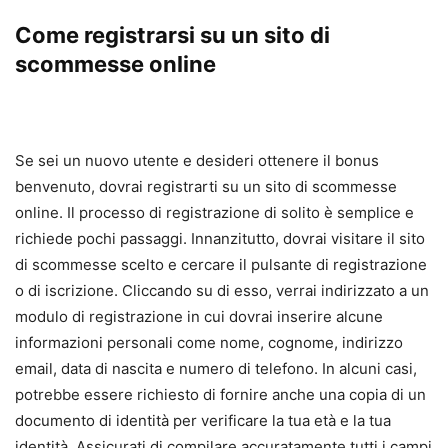
Come registrarsi su un sito di
scommesse online
Se sei un nuovo utente e desideri ottenere il bonus
benvenuto, dovrai registrarti su un sito di scommesse
online. Il processo di registrazione di solito è semplice e
richiede pochi passaggi. Innanzitutto, dovrai visitare il sito
di scommesse scelto e cercare il pulsante di registrazione
o di iscrizione. Cliccando su di esso, verrai indirizzato a un
modulo di registrazione in cui dovrai inserire alcune
informazioni personali come nome, cognome, indirizzo
email, data di nascita e numero di telefono. In alcuni casi,
potrebbe essere richiesto di fornire anche una copia di un
documento di identità per verificare la tua età e la tua
identità. Assicurati di compilare accuratamente tutti i campi