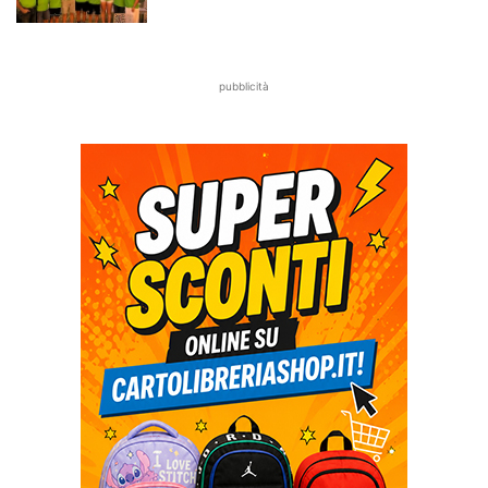
pubblicità