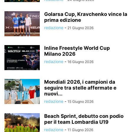
Golarsa Cup, Kravchenko vince la
prima edizione
redazione
-
21 Giugno 2026
Inline Freestyle World Cup
Milano 2026
redazione
-
16 Giugno 2026
Mondiali 2026, i campioni da
seguire tra stelle affermate e
nuovi...
redazione
-
15 Giugno 2026
Beach Sprint, debutto con podio
per il team Lombardia U19
redazione
-
11 Giugno 2026