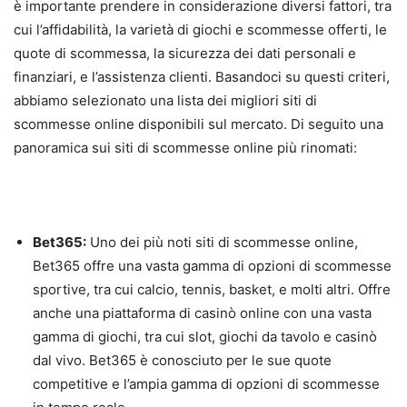
è importante prendere in considerazione diversi fattori, tra
cui l’affidabilità, la varietà di giochi e scommesse offerti, le
quote di scommessa, la sicurezza dei dati personali e
finanziari, e l’assistenza clienti. Basandoci su questi criteri,
abbiamo selezionato una lista dei migliori siti di
scommesse online disponibili sul mercato. Di seguito una
panoramica sui siti di scommesse online più rinomati:
Bet365:
Uno dei più noti siti di scommesse online,
Bet365 offre una vasta gamma di opzioni di scommesse
sportive, tra cui calcio, tennis, basket, e molti altri. Offre
anche una piattaforma di casinò online con una vasta
gamma di giochi, tra cui slot, giochi da tavolo e casinò
dal vivo. Bet365 è conosciuto per le sue quote
competitive e l’ampia gamma di opzioni di scommesse