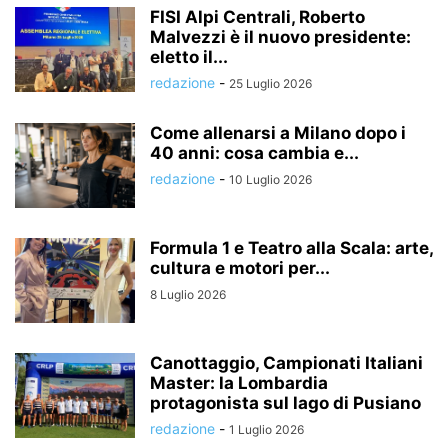
FISI Alpi Centrali, Roberto
Malvezzi è il nuovo presidente:
eletto il...
redazione
-
25 Luglio 2026
Come allenarsi a Milano dopo i
40 anni: cosa cambia e...
redazione
-
10 Luglio 2026
Formula 1 e Teatro alla Scala: arte,
cultura e motori per...
8 Luglio 2026
Canottaggio, Campionati Italiani
Master: la Lombardia
protagonista sul lago di Pusiano
redazione
-
1 Luglio 2026