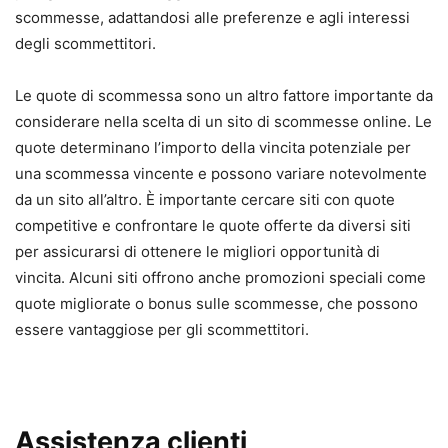
scommesse, adattandosi alle preferenze e agli interessi
degli scommettitori.
Le quote di scommessa sono un altro fattore importante da
considerare nella scelta di un sito di scommesse online. Le
quote determinano l’importo della vincita potenziale per
una scommessa vincente e possono variare notevolmente
da un sito all’altro. È importante cercare siti con quote
competitive e confrontare le quote offerte da diversi siti
per assicurarsi di ottenere le migliori opportunità di
vincita. Alcuni siti offrono anche promozioni speciali come
quote migliorate o bonus sulle scommesse, che possono
essere vantaggiose per gli scommettitori.
Assistenza clienti