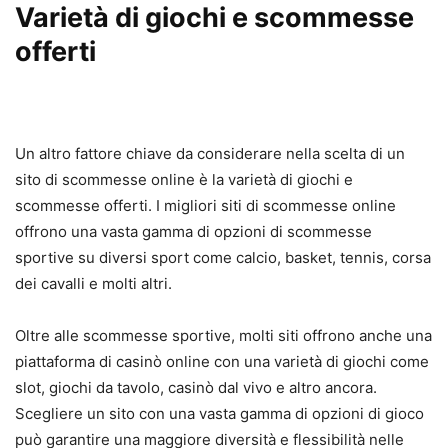
Varietà di giochi e scommesse
offerti
Un altro fattore chiave da considerare nella scelta di un
sito di scommesse online è la varietà di giochi e
scommesse offerti. I migliori siti di scommesse online
offrono una vasta gamma di opzioni di scommesse
sportive su diversi sport come calcio, basket, tennis, corsa
dei cavalli e molti altri.
Oltre alle scommesse sportive, molti siti offrono anche una
piattaforma di casinò online con una varietà di giochi come
slot, giochi da tavolo, casinò dal vivo e altro ancora.
Scegliere un sito con una vasta gamma di opzioni di gioco
può garantire una maggiore diversità e flessibilità nelle