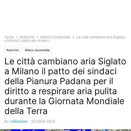
Home
Rubriche
Milano Sostenibile
Le città cambiano aria Siglato
a Milano il patto dei sindaci...
Rubriche
Milano Sostenibile
Le città cambiano aria Siglato
a Milano il patto dei sindaci
della Pianura Padana per il
diritto a respirare aria pulita
durante la Giornata Mondiale
della Terra
By
redazione
-
22 Aprile 2024