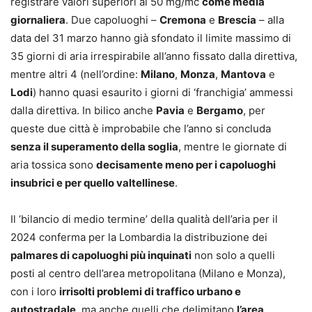
registrare valori superiori ai 50 mg/mc
come media
giornaliera
. Due capoluoghi –
Cremona
e
Brescia
– alla
data del 31 marzo hanno già sfondato il limite massimo di
35 giorni di aria irrespirabile all’anno fissato dalla direttiva,
mentre altri 4 (nell’ordine:
Milano
,
Monza
,
Mantova
e
Lodi
) hanno quasi esaurito i giorni di ‘franchigia’ ammessi
dalla direttiva. In bilico anche
Pavia
e
Bergamo
, per
queste due città è improbabile che l’anno si concluda
senza il superamento della soglia
, mentre le giornate di
aria tossica sono
decisamente meno per i capoluoghi
insubrici e per quello valtellinese
.
Il ‘bilancio di medio termine’ della qualità dell’aria per il
2024 conferma per la Lombardia la distribuzione dei
palmares di capoluoghi più inquinati
non solo a quelli
posti al centro dell’area metropolitana (Milano e Monza),
con i loro
irrisolti problemi di traffico urbano e
autostradale
, ma anche quelli che delimitano
l’area