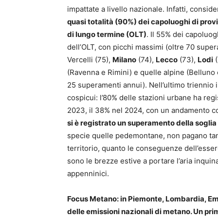
impattate a livello nazionale. Infatti, consid
quasi totalità (90%) dei capoluoghi di provi
di lungo termine (OLT)
. Il 55% dei capoluog
dell’OLT, con picchi massimi (oltre 70 super
Vercelli (75),
Milano
(74),
Lecco
(73),
Lodi
(
(Ravenna e Rimini) e quelle alpine (Belluno e
25 superamenti annui). Nell’ultimo triennio 
cospicui: l’80% delle stazioni urbane ha re
2023, il 38% nel 2024, con un andamento co
si è registrato un superamento della soglia
specie quelle pedemontane, non pagano tanto
territorio, quanto le conseguenze dell’essere
sono le brezze estive a portare l’aria inquina
appenninici.
Focus Metano: in Piemonte, Lombardia, Em
delle emissioni nazionali di metano. Un pr