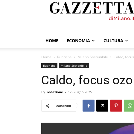
GazzettadiMilano.it
HOME
ECONOMIA
CULTURA
Home
Rubriche
Milano Sostenibile
Caldo, focu
Rubriche
Milano Sostenibile
Caldo, focus oz
By
redazione
-
12 Giugno 2025
condividi