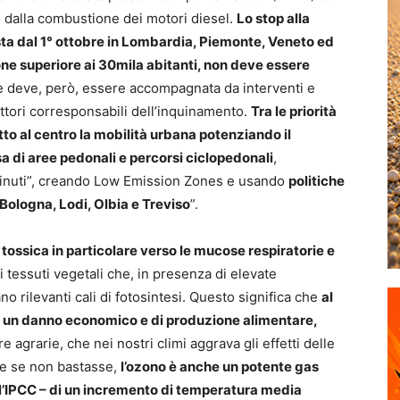
o dalla combustione dei motori diesel.
Lo stop alla
ista dal 1° ottobre in Lombardia, Piemonte, Veneto ed
e superiore ai 30mila abitanti, non deve essere
he deve, però, essere accompagnata da interventi e
settori corresponsabili dell’inquinamento.
Tra le priorità
tto al centro la mobilità urbana potenziando il
a di aree pedonali e percorsi ciclopedonali
,
 minuti”, creando Low Emission Zones e usando
politiche
Bologna, Lodi, Olbia e Treviso
”.
tossica in particolare verso le mucose respiratorie e
 i tessuti vegetali che, in presenza di elevate
o rilevanti cali di fotosintesi. Questo significa che
al
 un danno economico e di produzione alimentare,
re agrarie, che nei nostri climi aggrava gli effetti delle
me se non bastasse,
l’ozono è anche un potente gas
 l’IPCC – di un incremento di temperatura media