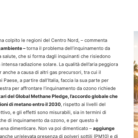
 ha colpito le regioni del Centro Nord, – commenta
egambiente –
torna il problema dell’inquinamento da
salute, che si forma dagli inquinanti che risiedono
intensa radiazione solare. La qualità dell’aria peggiora
nche a causa di altri gas precursori, tra cui il
aese, a partire dall’Italia, faccia la sua parte per
aestra per affrontare l’inquinamento da ozono richiede
ari del Global Methane Pledge, l’accordo globale che
oni di metano entro il 2030
, rispetto ai livelli del
ivo, e gli effetti sono misurabili, sia in termini di
 che di inquinamento da ozono, e per questo è
 sena dimenticare. Non va poi dimenticato –
aggiunge
nche un’elevata presenza di polveri sottili (PM10) e di