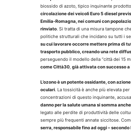
biossido di azoto, tipico inquinante prodott
circolazione dei veicoli Euro 5 diesel prev
Emilia-Romagna, nei comuni con popolazion
rinviato
. Si tratta di una misura tampone c
politiche strutturali che incidano su tutti i 
su cui lavorare occorre mettere prima di tu
trasporto pubblico, creando una rete diffus
perseguendo il modello della “città dei 15
come Città30
,
già attivata con successo a 
L’ozono è un potente ossidante, con azione 
oculari
. La tossicità è anche più elevata per
concentrazioni di questo inquinante, accusan
danno per la salute umana si somma anche
legato alle perdite di produttività delle coltu
sempre più frequenti annate siccitose. Co
serra, responsabile fino ad oggi – secondo