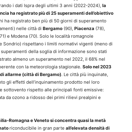
erando i dati Ispra degli ultimi 3 anni (2022-2024),
la
ncia ha registrato più di 25 superamenti dell’obiettivo
hi ha registrato ben più di 50 giorni di superamento
amenti) nelle città di
Bergamo
(90),
Piacenza
(78),
71) e Modena (70). Solo le località romagnole
 Sondrio) rispettano i limiti normativi vigenti (meno di
i superamenti della soglia di informazione sono stati
gistrato almeno un superamento nel 2022, il 68% nel
erente con la meteorologia stagionale.
Solo nel 2023
 di allarme (città di Bergamo)
. Le città più inquinate,
 gli effetti dell’inquinamento prodotto nel loro
 sottovento rispetto alle principali fonti emissive:
ta da ozono a ridosso dei primi rilievi prealpini e
ilia-Romagna e Veneto si concentra quasi la metà
imato
riconducibile in gran parte
all’elevata densità di