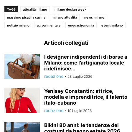
TAGS
attualità milano
milano design week
massimo pisati la cucina
milano attualità
news milano
notizie milano
agroalimentare
enogastronomia
eventi milano
Articoli collegati
I designer indipendenti di borse a
Milano: come l’artigianato locale
ridefinisce...
redazione
-
23 Luglio 2026
Yenisey Constantin: attrice,
modella e imprenditrice, il talento
italo-cubano
redazione
-
19 Luglio 2026
Bikini 80 anni: le tendenze dei
costumi da bagno estate 2026