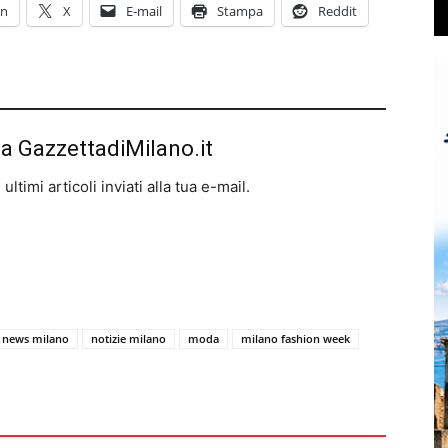
In
X
E-mail
Stampa
Reddit
da GazzettadiMilano.it
ltimi articoli inviati alla tua e-mail.
news milano
notizie milano
moda
milano fashion week