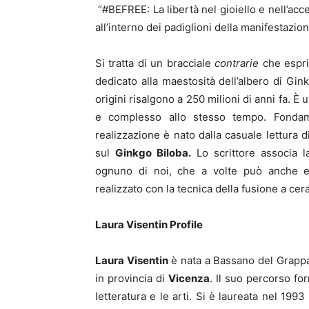
“#BEFREE: La libertà nel gioiello e nell’ac
all’interno dei padiglioni della manifestazio
Si tratta di un bracciale
contrarie
che esprim
dedicato alla maestosità dell’albero di Gin
origini risalgono a 250 milioni di anni fa. È
e complesso allo stesso tempo. Fondam
realizzazione è nato dalla casuale lettura 
sul
Ginkgo Biloba.
Lo scrittore associa la
ognuno di noi, che a volte può anche es
realizzato con la tecnica della fusione a cer
Laura Visentin Profile
Laura Visentin
è nata a Bassano del Grappa 
in provincia di
Vicenza
. Il suo percorso f
letteratura e le arti. Si è laureata nel 1993