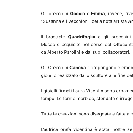
Gli orecchini
Goccia
e
Emma
, invece, riv
“Susanna e i Vecchioni” della nota artista
Ar
Il bracciale
Quadrifoglio
e gli orecchin
Museo e acquisito nel corso dell’Ottocento
da Alberto Parolini e dai suoi collaboratori.
Gli Orecchini
Canova
ripropongono elementi
gioiello realizzato dallo scultore alle fine d
I gioielli firmati Laura Visentin sono orname
tempo. Le forme morbide, stondate e irregol
Tutte le creazioni sono disegnate e fatte a m
L’autrice orafa vicentina è stata inoltre s