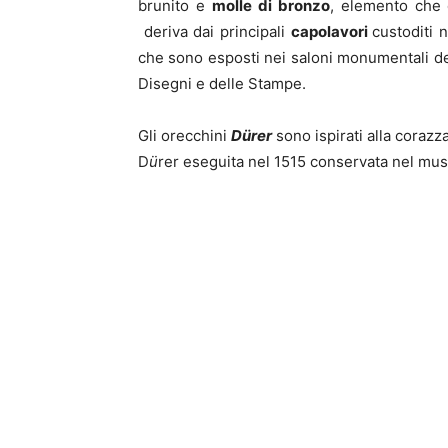
brunito e
molle di bronzo
, elemento che c
deriva dai principali
capolavori
custoditi 
che sono esposti nei saloni monumentali de
Disegni e delle Stampe.
Gli orecchini
Dürer
sono ispirati alla corazz
D
ü
rer eseguita nel 1515 conservata nel mu