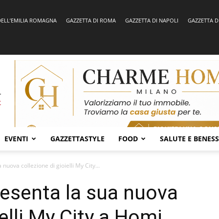
DELL’EMILIA ROMAGNA
GAZZETTA DI ROMA
GAZZETTA DI NAPOLI
GAZZETTA D
EVENTI
GAZZETTASTYLE
FOOD
SALUTE E BENES
nuova collezione di gioielli My City...
resenta la sua nuova
ielli My City a Homi