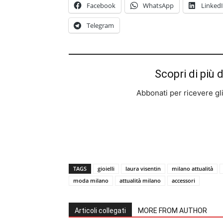
Facebook
WhatsApp
Linked
Telegram
Scopri di più 
Abbonati per ricevere gli u
TAGS
gioielli
laura visentin
milano attualità
moda milano
attualità milano
accessori
Articoli collegati
MORE FROM AUTHOR