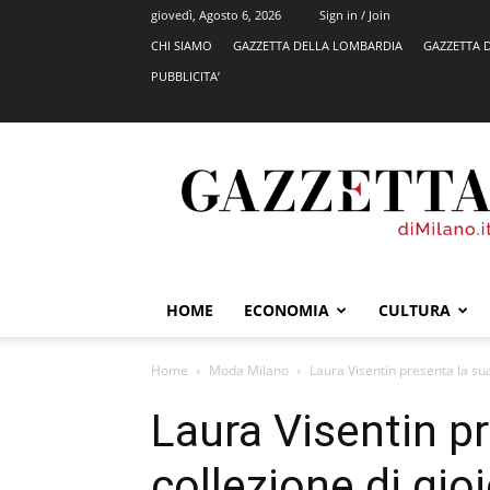
giovedì, Agosto 6, 2026
Sign in / Join
CHI SIAMO
GAZZETTA DELLA LOMBARDIA
GAZZETTA 
PUBBLICITA’
GazzettadiMilano.it
HOME
ECONOMIA
CULTURA
Home
Moda Milano
Laura Visentin presenta la sua 
Laura Visentin p
collezione di gio