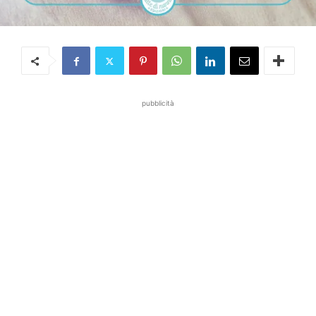
pubblicità