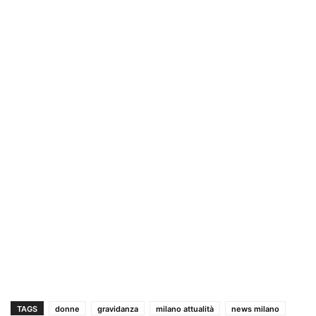
TAGS
donne
gravidanza
milano attualità
news milano