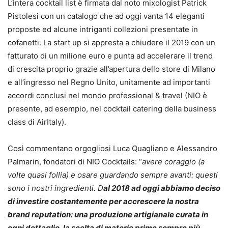
L’intera cocktail list è firmata dal noto mixologist Patrick
Pistolesi con un catalogo che ad oggi vanta 14 eleganti
proposte ed alcune intriganti collezioni presentate in
cofanetti. La start up si appresta a chiudere il 2019 con un
fatturato di un milione euro e punta ad accelerare il trend
di crescita proprio grazie all’apertura dello store di Milano
e all’ingresso nel Regno Unito, unitamente ad importanti
accordi conclusi nel mondo professional & travel (NIO è
presente, ad esempio, nel cocktail catering della business
class di AirItaly).
Così commentano orgogliosi Luca Quagliano e Alessandro
Palmarin, fondatori di NIO Cocktails: “
avere coraggio (a
volte quasi follia) e osare guardando sempre avanti: questi
sono i nostri ingredienti. D
al 2018 ad oggi abbiamo deciso
di investire costantemente per accrescere la nostra
brand reputation: una produzione artigianale curata in
ogni dettaglio, la scelta di materie prime sempre più