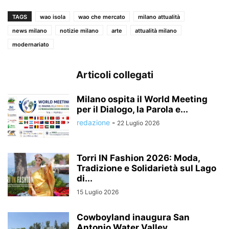
TAGS
wao isola
wao che mercato
milano attualità
news milano
notizie milano
arte
attualità milano
modernariato
Articoli collegati
Milano ospita il World Meeting
per il Dialogo, la Parola e...
redazione
-
22 Luglio 2026
Torri IN Fashion 2026: Moda,
Tradizione e Solidarietà sul Lago
di...
15 Luglio 2026
Cowboyland inaugura San
Antonio Water Valley