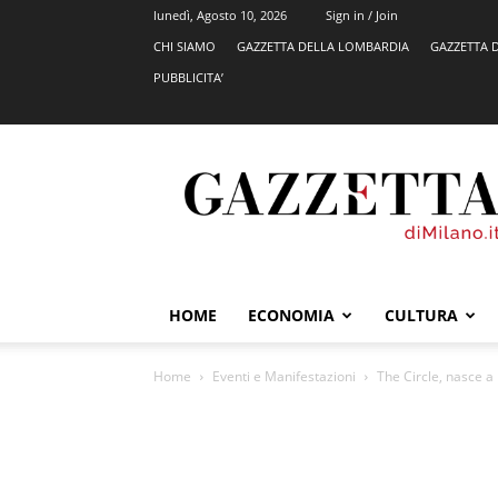
lunedì, Agosto 10, 2026
Sign in / Join
CHI SIAMO
GAZZETTA DELLA LOMBARDIA
GAZZETTA 
PUBBLICITA’
GazzettadiMilano.it
HOME
ECONOMIA
CULTURA
Home
Eventi e Manifestazioni
The Circle, nasce a 