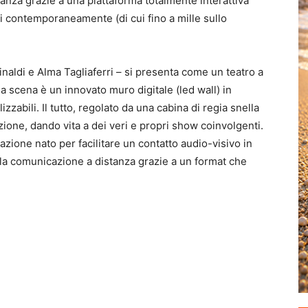
tanza grazie a una piattaforma totalmente interattiva
ti contemporaneamente (di cui fino a mille sullo
inaldi e Alma Tagliaferri – si presenta come un teatro a
la scena è un innovato muro digitale (led wall) in
zzabili. Il tutto, regolato da una cabina di regia snella
zione, dando vita a dei veri e propri show coinvolgenti.
zione nato per facilitare un contatto audio-visivo in
la comunicazione a distanza grazie a un format che