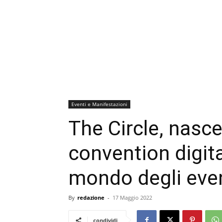
Eventi e Manifestazioni
The Circle, nasce
convention digita
mondo degli event
By
redazione
-
17 Maggio 2022
condividi