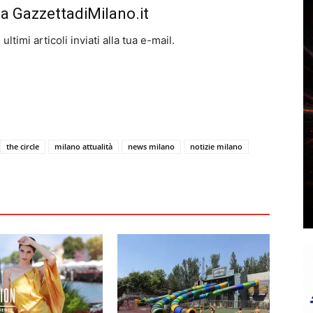
da GazzettadiMilano.it
ltimi articoli inviati alla tua e-mail.
the circle
milano attualità
news milano
notizie milano