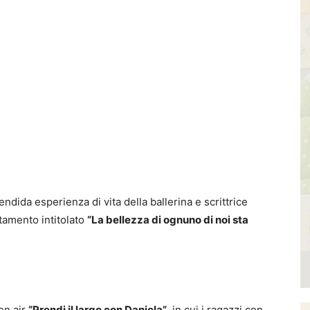
endida esperienza di vita della ballerina e scrittrice
ntamento intitolato
“La bellezza di ognuno di noi sta
en air
“Prendi il largo con Daniela”
, in cui i ragazzi con