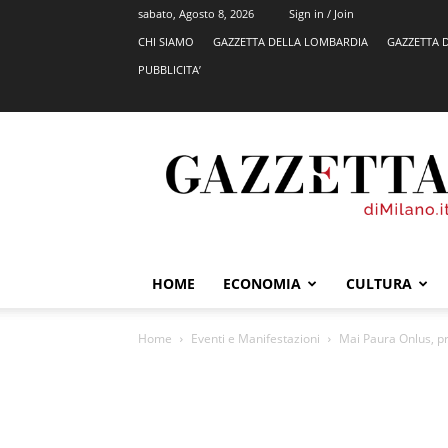
sabato, Agosto 8, 2026
Sign in / Join
CHI SIAMO
GAZZETTA DELLA LOMBARDIA
GAZZETTA 
PUBBLICITA’
GazzettadiMilano.it
HOME
ECONOMIA
CULTURA
Home
Eventi e Manifestazioni
Mai Paura Onlus, pr