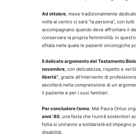
Ad ottobre
, mese tradizionalmente dedicat
volta al centro ci sarà “la persona”, con tutt
accompagnano quando deve affrontare il decor
conservare la propria femminilità: in quest’o
sfilata nella quale le pazienti oncologiche po
Il delicato argomento del
Testamento Biolog
novembre
, con delicatezza, rispetto e veri
libertà”
, grazie all’intervento di profession
ascolterà nella comprensione di un argomen
il paziente e per i suoi familiari.
Per concludere l’anno
, Mai Paura Onlus or
anni ‘80
, una festa che riunirà sostenitori 
follia si uniranno a solidarietà ed impegno p
disabilità.