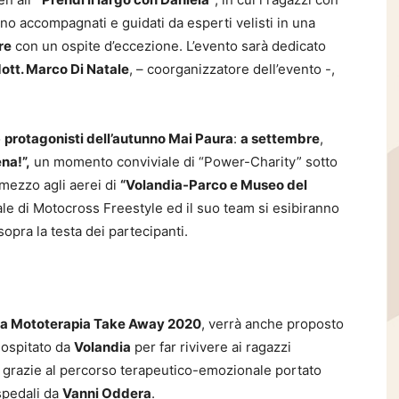
no accompagnati e guidati da esperti velisti in una
re
con un ospite d’eccezione. L’evento sarà dedicato
ott. Marco Di Natale
, – coorganizzatore dell’evento -,
o
protagonisti dell’autunno Mai Paura
:
a settembre
,
ena!”,
un momento conviviale di “Power-Charity” sotto
 mezzo agli aerei di
“Volandia-Parco e Museo del
le di Motocross Freestyle ed il suo team si esibiranno
sopra la testa dei partecipanti.
la Mototerapia Take Away 2020
, verrà anche proposto
o ospitato da
Volandia
per far rivivere ai ragazzi
a, grazie al percorso terapeutico-emozionale portato
spedali da
Vanni Oddera
.