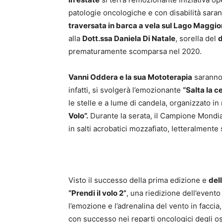
patologie oncologiche e con disabilità saran
traversata in barca a vela sul Lago Maggio
alla
Dott.ssa Daniela Di Natale
, sorella del
d
prematuramente scomparsa nel 2020.
Vanni Oddera e la sua Mototerapia
sarann
infatti, si svolgerà l’emozionante
“Salta la c
le stelle e a lume di candela, organizzato in
Volo”.
Durante la serata, il Campione Mondia
in salti acrobatici mozzafiato, letteralmente 
Visto il successo della prima edizione e
del
“Prendi il volo 2”
, una riedizione dell’event
l’emozione e l’adrenalina del vento in facci
con successo nei reparti oncologici degli o