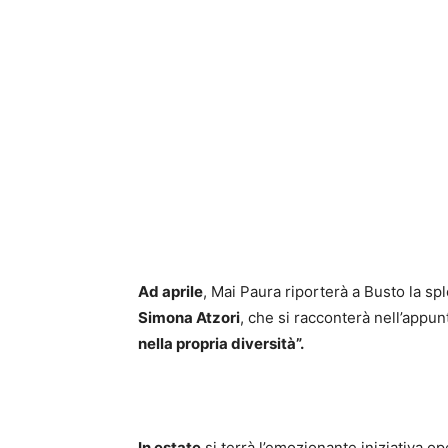
Ad aprile
, Mai Paura riporterà a Busto la spl
Simona Atzori
, che si racconterà nell’appu
nella propria diversità”.
In estate
si terrà l’emozionante iniziativa op