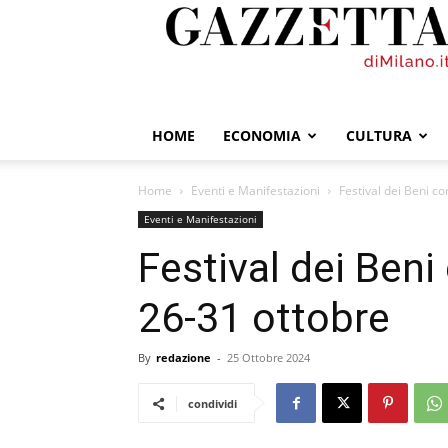
GazzettadiMilano.it
HOME
ECONOMIA
CULTURA
Home
Eventi e Manifestazioni
Festival dei Beni co
Eventi e Manifestazioni
Festival dei Beni 
26-31 ottobre
By
redazione
-
25 Ottobre 2024
condividi