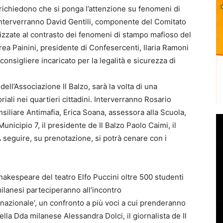
 richiedono che si ponga l’attenzione su fenomeni di
Interverranno David Gentili, componente del Comitato
alizzate al contrasto dei fenomeni di stampo mafioso del
ea Painini, presidente di Confesercenti, Ilaria Ramoni
onsigliere incaricato per la legalità e sicurezza di
dell’Associazione Il Balzo, sarà la volta di una
oriali nei quartieri cittadini. Interverranno Rosario
iliare Antimafia, Erica Soana, assessora alla Scuola,
Municipio 7, il presidente de Il Balzo Paolo Caimi, il
A seguire, su prenotazione, si potrà cenare con i
Shakespeare del teatro Elfo Puccini oltre 500 studenti
lanesi parteciperanno all’incontro
nazionale’, un confronto a più voci a cui prenderanno
ella Dda milanese Alessandra Dolci, il giornalista de Il