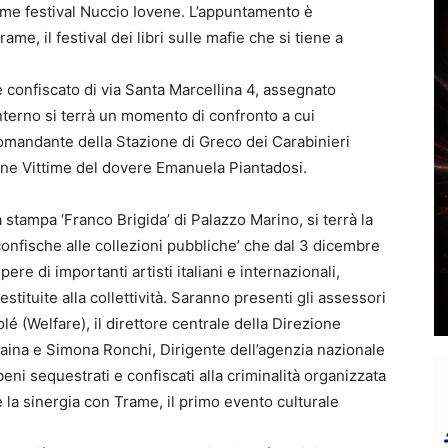
ame festival Nuccio Iovene. L’appuntamento è
me, il festival dei libri sulle mafie che si tiene a
ne confiscato di via Santa Marcellina 4, assegnato
interno si terrà un momento di confronto a cui
omandante della Stazione di Greco dei Carabinieri
ione Vittime del dovere Emanuela Piantadosi.
a stampa ‘Franco Brigida’ di Palazzo Marino, si terrà la
confische alle collezioni pubbliche’ che dal 3 dicembre
ere di importanti artisti italiani e internazionali,
estituite alla collettività. Saranno presenti gli assessori
 (Welfare), il direttore centrale della Direzione
ina e Simona Ronchi, Dirigente dell’agenzia nazionale
eni sequestrati e confiscati alla criminalità organizzata
 sinergia con Trame, il primo evento culturale