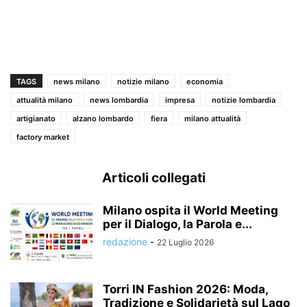
TAGS
news milano
notizie milano
economia
attualità milano
news lombardia
impresa
notizie lombardia
artigianato
alzano lombardo
fiera
milano attualità
factory market
Articoli collegati
Milano ospita il World Meeting
per il Dialogo, la Parola e...
redazione
-
22 Luglio 2026
Torri IN Fashion 2026: Moda,
Tradizione e Solidarietà sul Lago