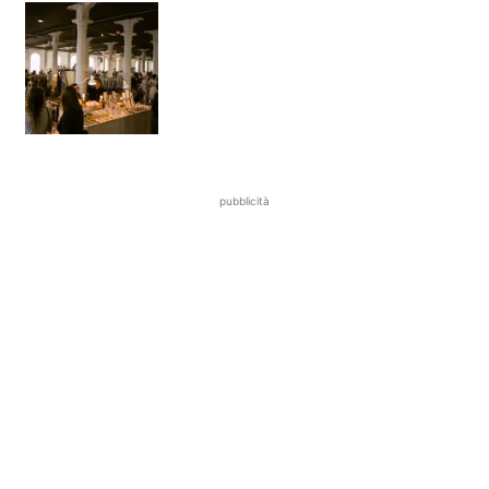
pubblicità