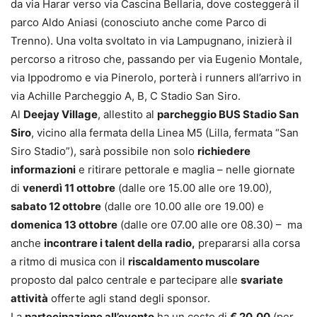
da via Harar verso via Cascina Bellaria, dove costeggerà il
parco Aldo Aniasi (conosciuto anche come Parco di
Trenno). Una volta svoltato in via Lampugnano, inizierà il
percorso a ritroso che, passando per via Eugenio Montale,
via Ippodromo e via Pinerolo, porterà i runners all’arrivo in
via Achille Parcheggio A, B, C Stadio San Siro.
Al
Deejay Village
, allestito al
parcheggio BUS Stadio San
Siro
, vicino alla fermata della Linea M5 (Lilla, fermata “San
Siro Stadio”), sarà possibile non solo
richiedere
informazioni
e ritirare pettorale e maglia – nelle giornate
di
venerdì 11 ottobre
(dalle ore 15.00 alle ore 19.00),
sabato 12 ottobre
(dalle ore 10.00 alle ore 19.00) e
domenica 13 ottobre
(dalle ore 07.00 alle ore 08.30) – ma
anche
incontrare i talent della radio,
prepararsi alla corsa
a ritmo di musica con il
riscaldamento muscolare
proposto dal palco centrale e partecipare alle
svariate
attività
offerte agli stand degli sponsor.
La
partecipazione all’evento
ha un costo di
€ 20,00
(per