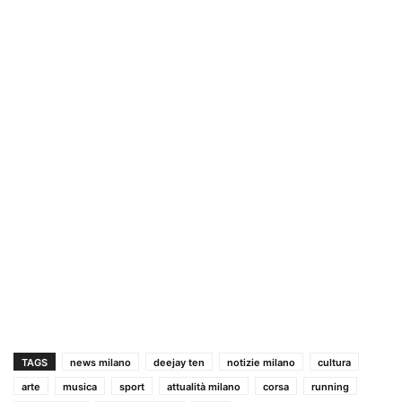
TAGS
news milano
deejay ten
notizie milano
cultura
arte
musica
sport
attualità milano
corsa
running