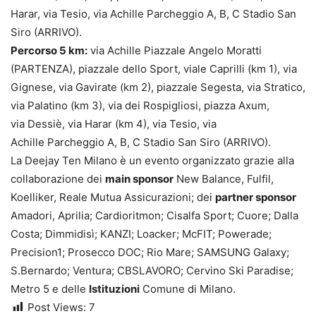
Harar, via Tesio, via Achille Parcheggio A, B, C Stadio San
Siro (ARRIVO).
Percorso 5 km:
via Achille Piazzale Angelo Moratti
(PARTENZA), piazzale dello Sport, viale Caprilli (km 1), via
Gignese, via Gavirate (km 2), piazzale Segesta, via Stratico,
via Palatino (km 3), via dei Rospigliosi, piazza Axum,
via Dessiè, via Harar (km 4), via Tesio, via
Achille Parcheggio A, B, C Stadio San Siro (ARRIVO).
La Deejay Ten Milano è un evento organizzato grazie alla
collaborazione dei
main sponsor
New Balance, Fulfil,
Koelliker, Reale Mutua Assicurazioni; dei
partner sponsor
Amadori, Aprilia; Cardioritmon; Cisalfa Sport; Cuore; Dalla
Costa; Dimmidisì; KANZI; Loacker; McFIT; Powerade;
Precision1; Prosecco DOC; Rio Mare; SAMSUNG Galaxy;
S.Bernardo; Ventura; CBSLAVORO; Cervino Ski Paradise;
Metro 5 e delle
Istituzioni
Comune di Milano.
Post Views:
7