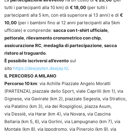
tutti i partecipanti alla 10 km) di
€ 18,00
(per tutti i
partecipanti alla 5 km, con età superiore ai 13 anni) e di
€
10,00
(per i bambini fino ai 12 anni partecipanti alla 5km
ufficiale) e comprende:
sacca con t-shirt ufficiale
,
pettorale
,
rilevamento cronometrico con chip
,
assicurazione RC
,
medaglia di partecipazione
,
sacca
ristoro al traguardo
.
È possibile iscriversi all’evento
sul
sito
https://deejayten.deejay.it/
.
IL PERCORSO A MILANO
Percorso 10 km
: via Achille Piazzale Angelo Moratti
(PARTENZA), piazzale dello Sport, viale Caprilli (km 1), via
Gignese, via Gavirate (km 2), piazzale Segesta, via Stratico,
via Palatino (km 3), via dei Rospigliosi, piazza Axum,
via Dessiè, via Harar (km 4), via Novara, via Cascina
Bellaria (km 5, 6), via Gorlini, via Lampugnano (km 7), via
Montale (km 8), via Ippodromo, via Pinerolo (km 9), via