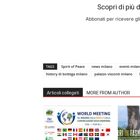
Scopri di più 
Abbonati per ricevere gli u
TAGS
Spirit of Peace
news milano
eventi mila
history di bottega milano
palazzo visconti milano
Articoli collegati
MORE FROM AUTHOR