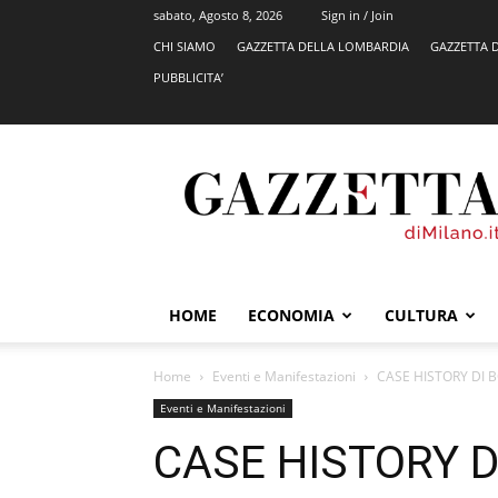
sabato, Agosto 8, 2026
Sign in / Join
CHI SIAMO
GAZZETTA DELLA LOMBARDIA
GAZZETTA 
PUBBLICITA’
GazzettadiMilano.it
HOME
ECONOMIA
CULTURA
Home
Eventi e Manifestazioni
CASE HISTORY DI 
Eventi e Manifestazioni
CASE HISTORY D