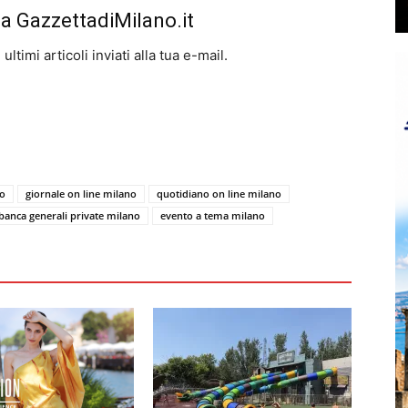
da GazzettadiMilano.it
ltimi articoli inviati alla tua e-mail.
no
giornale on line milano
quotidiano on line milano
banca generali private milano
evento a tema milano