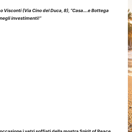
o Visconti (Via Cino del Duca, 8), “Casa….e Bottega
negli investimenti!”
occasione i vetri soffiati della mostra Spirit of Peace,