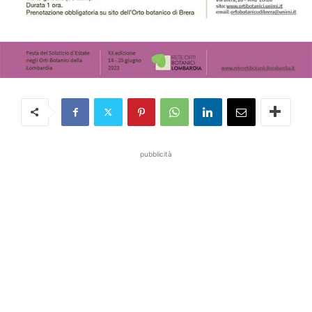
pubblicità