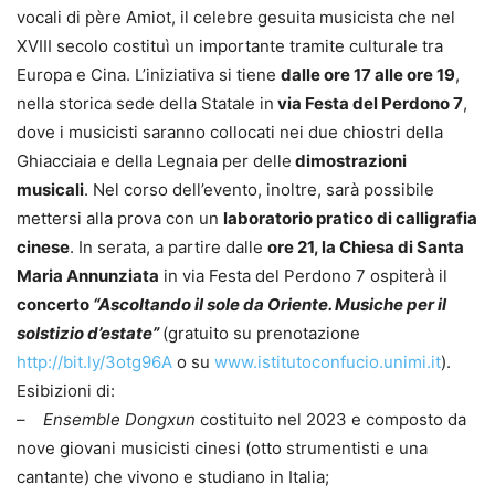
vocali di père Amiot, il celebre gesuita musicista che nel
XVIII secolo costituì un importante tramite culturale tra
Europa e Cina. L’iniziativa si tiene
dalle ore 17 alle ore 19
,
nella storica sede della Statale in
via Festa del Perdono 7
,
dove i musicisti saranno collocati nei due chiostri della
Ghiacciaia e della Legnaia per delle
dimostrazioni
musicali
. Nel corso dell’evento, inoltre, sarà possibile
mettersi alla prova con un
laboratorio pratico di calligrafia
cinese
. In serata, a partire dalle
ore 21, la Chiesa di Santa
Maria Annunziata
in via Festa del Perdono 7 ospiterà il
concerto
“
Ascoltando il sole da Oriente. Musiche per il
solstizio d’estate”
(gratuito su prenotazione
http://bit.ly/3otg96A
o su
www.istitutoconfucio.unimi.it
).
Esibizioni di:
–
Ensemble Dongxun
costituito nel 2023 e composto da
nove giovani musicisti cinesi (otto strumentisti e una
cantante) che vivono e studiano in Italia;