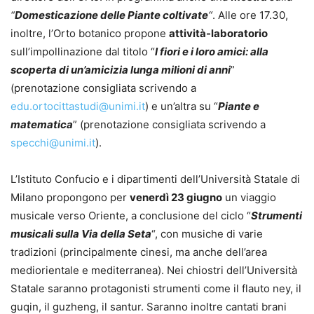
“
Domesticazione delle Piante coltivate
“
. Alle ore 17.30,
inoltre, l’Orto botanico propone
attività-laboratorio
sull’impollinazione dal titolo “
I fiori e i loro amici: alla
scoperta di un’amicizia lunga milioni di anni
”
(prenotazione consigliata scrivendo a
edu.ortocittastudi@unimi.it
) e un’altra su “
Piante e
matematica
” (prenotazione consigliata scrivendo a
specchi@unimi.it
).
L’Istituto Confucio e i dipartimenti dell’Università Statale di
Milano propongono per
venerdì 23 giugno
un viaggio
musicale verso Oriente, a conclusione del ciclo “
Strumenti
musicali sulla Via della Seta
“, con musiche di varie
tradizioni (principalmente cinesi, ma anche dell’area
mediorientale e mediterranea). Nei chiostri dell’Università
Statale saranno protagonisti strumenti come il flauto ney, il
guqin, il guzheng, il santur. Saranno inoltre cantati brani