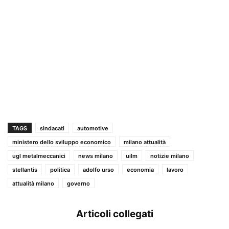
TAGS
sindacati
automotive
ministero dello sviluppo economico
milano attualità
ugl metalmeccanici
news milano
uilm
notizie milano
stellantis
politica
adolfo urso
economia
lavoro
attualità milano
governo
Articoli collegati