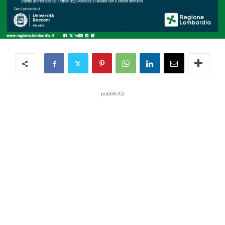
pubblicità