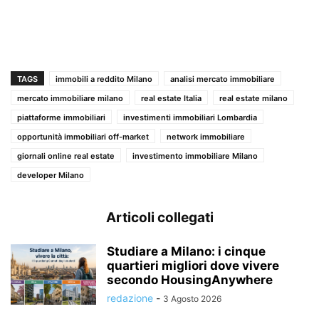
TAGS
immobili a reddito Milano
analisi mercato immobiliare
mercato immobiliare milano
real estate Italia
real estate milano
piattaforme immobiliari
investimenti immobiliari Lombardia
opportunità immobiliari off-market
network immobiliare
giornali online real estate
investimento immobiliare Milano
developer Milano
Articoli collegati
Studiare a Milano: i cinque
quartieri migliori dove vivere
secondo HousingAnywhere
redazione
-
3 Agosto 2026