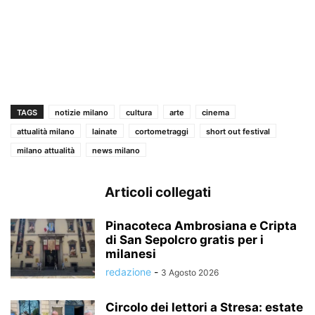
TAGS
notizie milano
cultura
arte
cinema
attualità milano
lainate
cortometraggi
short out festival
milano attualità
news milano
Articoli collegati
Pinacoteca Ambrosiana e Cripta
di San Sepolcro gratis per i
milanesi
redazione
-
3 Agosto 2026
Circolo dei lettori a Stresa: estate