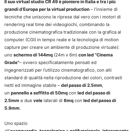
Il suo virtual studio CR 49 è pioniere in Italia e tra i più
grandi d’Europa per la virtual production
– l’insieme di
tecniche che uniscono le riprese dal vero con i motori di
rendering real time dei videogiochi, combinando la
produzione cinematografica tradizionale con la grafica al
computer (CGI) in tempo reale e la tecnologia di motion
capture per creare un ambiente di produzione virtuale):
uno
schermo di 144mq
(24m x 6m)
con led “Cinema
Grade”
– ovvero specificatamente pensati ed
ingegnerizzati per l’utilizzo cinematografico, con alti
standard di qualità nella riproduzione dei colori, contrasti
netti ed immagine stabile –
del passo di 2.5mm
,
un
pannello a soffitto di 50mq
con
led del passo di
2.5mm
e due
vele
laterali di
6mq
con
led del passo di
5.9mm
.
Uno spazio
all’
avanguardia
,
tecnologico
e
polifunzionale
,
interamente