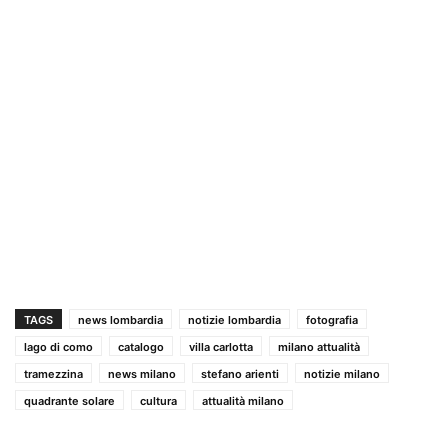
TAGS
news lombardia
notizie lombardia
fotografia
lago di como
catalogo
villa carlotta
milano attualità
tramezzina
news milano
stefano arienti
notizie milano
quadrante solare
cultura
attualità milano