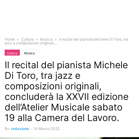
Home
Cultura
Musica
Il recital del pianista Michele Di Toro, tra
jazz e composizioni originali,...
Cultura
Musica
Il recital del pianista Michele
Di Toro, tra jazz e
composizioni originali,
concluderà la XXVII edizione
dell’Atelier Musicale sabato
19 alla Camera del Lavoro.
By
redazione
-
14 Marzo 2022