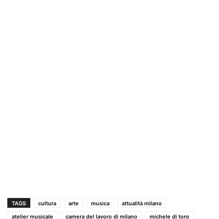
TAGS
cultura
arte
musica
attualità milano
atelier musicale
camera del lavoro di milano
michele di toro