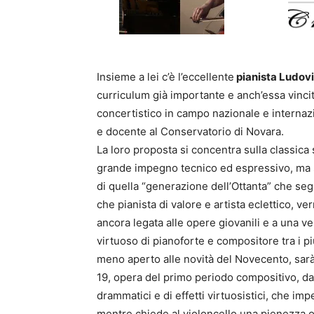
Insieme a lei c’è l’eccellente
pianista Ludov
curriculum già importante e anch’essa vincitr
concertistico in campo nazionale e internazi
e docente al Conservatorio di Novara.
La loro proposta si concentra sulla classica
grande impegno tecnico ed espressivo, ma 
di quella “generazione dell’Ottanta” che segn
che pianista di valore e artista eclettico, v
ancora legata alle opere giovanili e a una 
virtuoso di pianoforte e compositore tra i 
meno aperto alle novità del Novecento, sarà
19, opera del primo periodo compositivo, dal
drammatici e di effetti virtuosistici, che imp
mentre chiede al violoncello una pienezza 