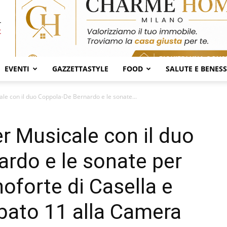
EVENTI
GAZZETTASTYLE
FOOD
SALUTE E BENES
cale con il duo Coppola-De Bernardo e le sonate...
ier Musicale con il duo
rdo e le sonate per
noforte di Casella e
ato 11 alla Camera