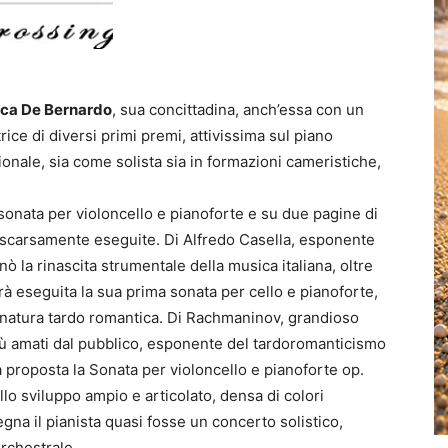
ica De Bernardo
, sua concittadina, anch’essa con un
ice di diversi primi premi, attivissima sul piano
onale, sia come solista sia in formazioni cameristiche,
 sonata per violoncello e pianoforte e su due pagine di
scarsamente eseguite. Di Alfredo Casella, esponente
ò la rinascita strumentale della musica italiana, oltre
errà eseguita la sua prima sonata per cello e pianoforte,
venatura tardo romantica. Di Rachmaninov, grandioso
più amati dal pubblico, esponente del tardoromanticismo
 proposta la Sonata per violoncello e pianoforte op.
lo sviluppo ampio e articolato, densa di colori
egna il pianista quasi fosse un concerto solistico,
orchestrale.