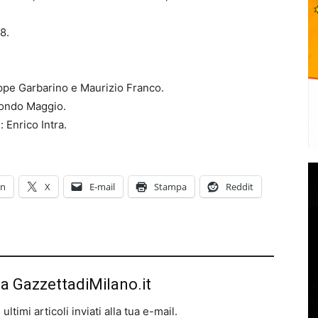
8.
ppe Garbarino e Maurizio Franco.
condo Maggio.
 Enrico Intra.
In
X
E-mail
Stampa
Reddit
da GazzettadiMilano.it
ltimi articoli inviati alla tua e-mail.