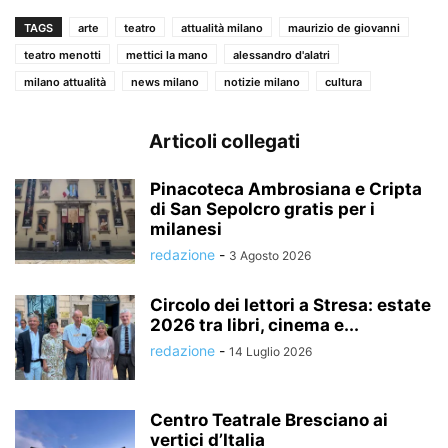
TAGS
arte
teatro
attualità milano
maurizio de giovanni
teatro menotti
mettici la mano
alessandro d'alatri
milano attualità
news milano
notizie milano
cultura
Articoli collegati
Pinacoteca Ambrosiana e Cripta
di San Sepolcro gratis per i
milanesi
redazione
-
3 Agosto 2026
Circolo dei lettori a Stresa: estate
2026 tra libri, cinema e...
redazione
-
14 Luglio 2026
Centro Teatrale Bresciano ai
vertici d’Italia