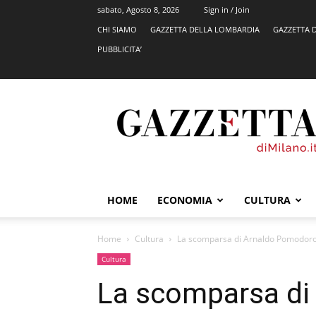
sabato, Agosto 8, 2026
Sign in / Join
CHI SIAMO
GAZZETTA DELLA LOMBARDIA
GAZZETTA 
PUBBLICITA’
GazzettadiMilano.it
HOME
ECONOMIA
CULTURA
Home
Cultura
La scomparsa di Arnaldo Pomodoro, 
Cultura
La scomparsa di