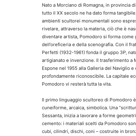
Nato a Morciano di Romagna, in provincia di
tutto il XX secolo ne ha dato forma tangibile.
ambienti scultorei monumentali sono espres
rivelare, attraverso la materia, ciò che è na
diventare artista, Pomodoro si forma come 
dell’oreficeria e della scenografia. Con il 
Perfetti (1932-1961) fonda il gruppo 3P, nato 
artigianato e invenzione. Il trasferimento a 
Espone nel 1955 alla Galleria del Naviglio e 
profondamente riconoscibile. La capitale econ
Pomodoro vi resterà tutta la vita.
Il primo linguaggio scultoreo di Pomodoro è fa
cuneiforme, arcaica, simbolica. Una “scrittur
Sessanta, inizia a lavorare a forme geometr
cemento: i materiali scelti da Pomodoro sono
cubi, cilindri, dischi, coni – costruite in br