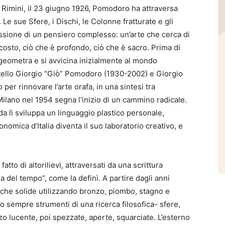
 Rimini, il 23 giugno 1926, Pomodoro ha attraversa
 Le sue Sfere, i Dischi, le Colonne fratturate e gli
sione di un pensiero complesso: un’arte che cerca di
scosto, ciò che è profondo, ciò che è sacro. Prima di
geometra e si avvicina inizialmente al mondo
fratello Giorgio “Giò” Pomodoro (1930-2002) e Giorgio
per rinnovare l’arte orafa, in una sintesi tra
Milano nel 1954 segna l’inizio di un cammino radicale.
da lì sviluppa un linguaggio plastico personale,
omica d’Italia diventa il suo laboratorio creativo, e
tto di altorilievi, attraversati da una scrittura
a del tempo”, come la definì. A partire dagli anni
iche solide utilizzando bronzo, piombo, stagno e
 sempre strumenti di una ricerca filosofica- sfere,
onzo lucente, poi spezzate, aperte, squarciate. L’esterno