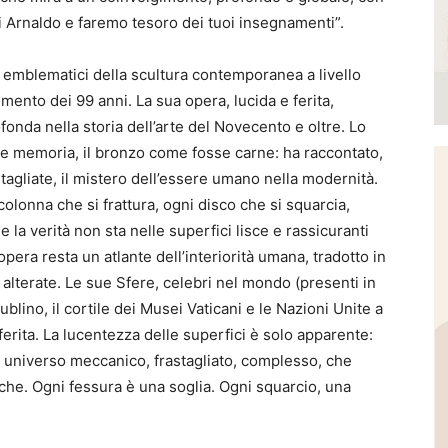
oi Arnaldo e faremo tesoro dei tuoi insegnamenti”.
 emblematici della scultura contemporanea a livello
imento dei 99 anni. La sua opera, lucida e ferita,
fonda nella storia dell’arte del Novecento e oltre. Lo
se memoria, il bronzo come fosse carne: ha raccontato,
agliate, il mistero dell’essere umano nella modernità.
olonna che si frattura, ogni disco che si squarcia,
la verità non sta nelle superfici lisce e rassicuranti
opera resta un atlante dell’interiorità umana, tradotto in
alterate. Le sue
Sfere
, celebri nel mondo (presenti in
Dublino, il cortile dei Musei Vaticani e le Nazioni Unite a
rita. La lucentezza delle superfici è solo apparente:
un universo meccanico, frastagliato, complesso, che
iche. Ogni fessura è una soglia. Ogni squarcio, una