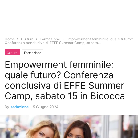
Home
Cultura
Formazione
Empowerment femminile: quale futuro?
Conferenza conclusiva di EFFE Summer Camp, sabato...
Cultura
Formazione
Empowerment femminile:
quale futuro? Conferenza
conclusiva di EFFE Summer
Camp, sabato 15 in Bicocca
By
redazione
-
5 Giugno 2024