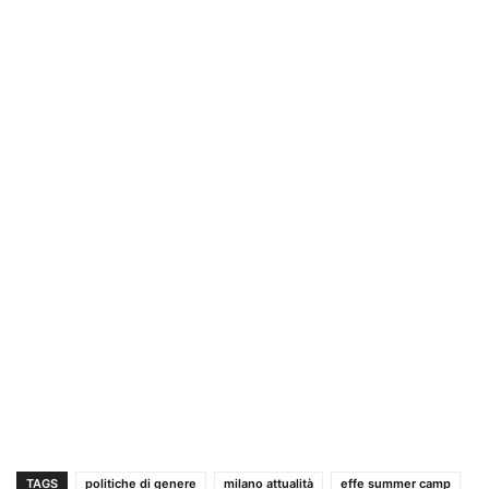
TAGS
politiche di genere
milano attualità
effe summer camp