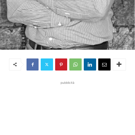
pubblicità