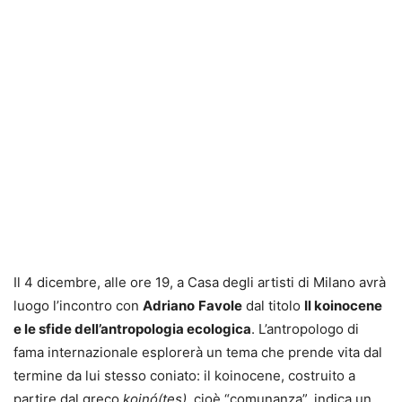
Il 4 dicembre, alle ore 19, a Casa degli artisti di Milano avrà
luogo l’incontro con
Adriano
Favole
dal titolo
Il koinocene
e le sfide dell’antropologia ecologica
. L’antropologo di
fama internazionale esplorerà un tema che prende vita dal
termine da lui stesso coniato: il koinocene, costruito a
partire dal greco
koinó(tes),
cioè “comunanza”, indica un