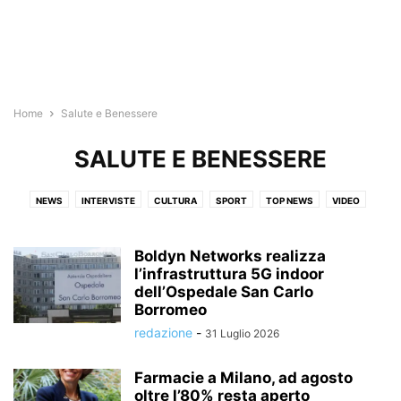
Home
Salute e Benessere
SALUTE E BENESSERE
NEWS
INTERVISTE
CULTURA
SPORT
TOP NEWS
VIDEO
GAZZETTAECONOMY
EVENTI E MANIFESTAZIONI
PUBBLICITÀ LEGALE - AVVISI
FOOD
RUBRICHE
SALUTE E BENESSERE
Boldyn Networks realizza
l’infrastruttura 5G indoor
dell’Ospedale San Carlo
Borromeo
redazione
-
31 Luglio 2026
Farmacie a Milano, ad agosto
oltre l’80% resta aperto