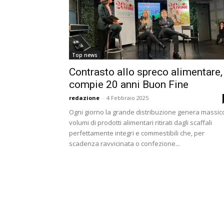
Top news
Contrasto allo spreco alimentare,
compie 20 anni Buon Fine
redazione
-
4 Febbraio 2025
Ogni giorno la grande distribuzione genera massicc
volumi di prodotti alimentari ritirati dagli scaffali
perfettamente integri e commestibili che, per
scadenza ravvicinata o confezione...