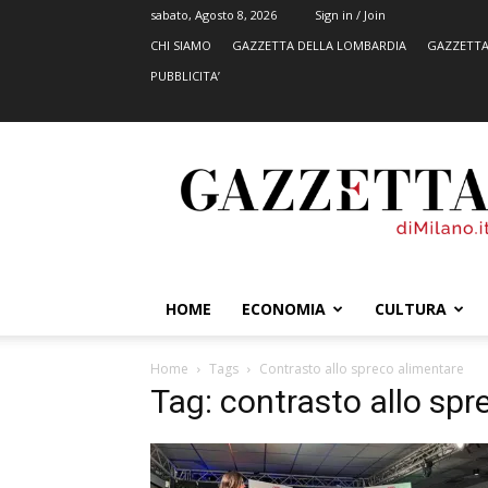
sabato, Agosto 8, 2026
Sign in / Join
CHI SIAMO
GAZZETTA DELLA LOMBARDIA
GAZZETTA
PUBBLICITA’
GazzettadiMilano.it
HOME
ECONOMIA
CULTURA
Home
Tags
Contrasto allo spreco alimentare
Tag: contrasto allo spr