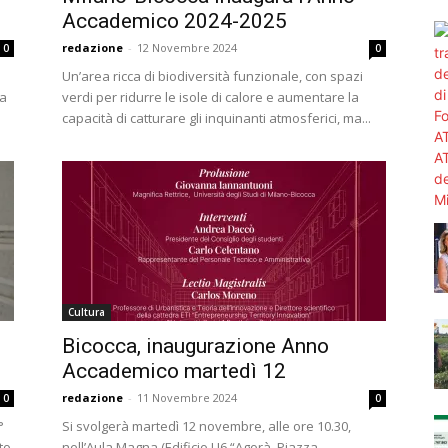
Accademico 2024-2025
redazione
-
12 Novembre 2024
0
0
Un’area ricca di biodiversità funzionale, con spazi
 a
verdi per ridurre le isole di calore e aumentare la
capacità di catturare gli inquinanti atmosferici, ma...
Cultura
Bicocca, inaugurazione Anno
Accademico martedì 12
redazione
-
11 Novembre 2024
0
0
°
Si svolgerà martedì 12 novembre, alle ore 10.30,
to
nell’Aula Magna (Edificio U6 “Agorà, Piazza