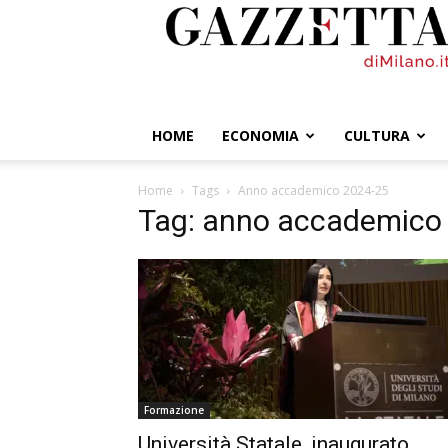
GazzettadiMilano.it
HOME
ECONOMIA
CULTURA
Home
Tags
Anno accademico 2024-25
Tag: anno accademico
Formazione
Università Statale, inaugurato