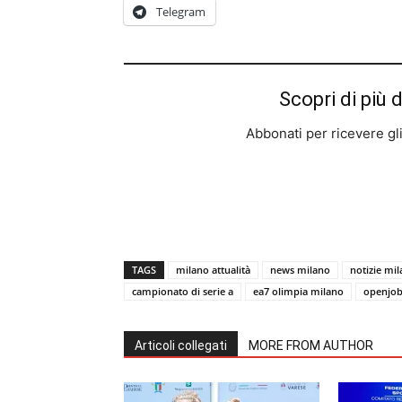
Telegram
Scopri di più 
Abbonati per ricevere gli u
TAGS
milano attualità
news milano
notizie mi
campionato di serie a
ea7 olimpia milano
openjob
Articoli collegati
MORE FROM AUTHOR