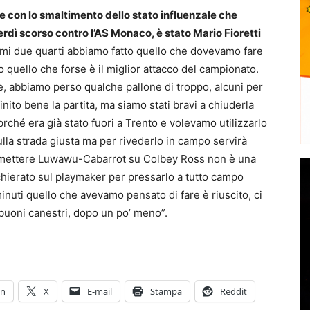
 con lo smaltimento dello stato influenzale che
nerdì scorso contro l’AS Monaco, è stato Mario Fioretti
rimi due quarti abbiamo fatto quello che dovevamo fare
o quello che forse è il miglior attacco del campionato.
 abbiamo perso qualche pallone di troppo, alcuni per
inito bene la partita, ma siamo stati bravi a chiuderla
eprché era già stato fuori a Trento e volevamo utilizzarlo
la strada giusta ma per rivederlo in campo servirà
 mettere Luwawu-Cabarrot su Colbey Ross non è una
chierato sul playmaker per pressarlo a tutto campo
minuti quello che avevamo pensato di fare è riuscito, ci
 buoni canestri, dopo un po’ meno”.
In
X
E-mail
Stampa
Reddit