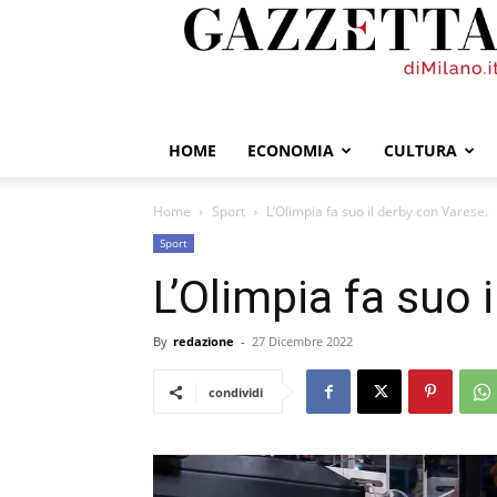
GazzettadiMilano.it
HOME
ECONOMIA
CULTURA
Home
Sport
L’Olimpia fa suo il derby con Varese.
Sport
L’Olimpia fa suo 
By
redazione
-
27 Dicembre 2022
condividi