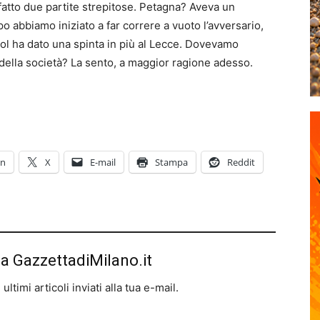
fatto due partite strepitose. Petagna? Aveva un
o abbiamo iniziato a far correre a vuoto l’avversario,
 gol ha dato una spinta in più al Lecce. Dovevamo
della società? La sento, a maggior ragione adesso.
In
X
E-mail
Stampa
Reddit
da GazzettadiMilano.it
ltimi articoli inviati alla tua e-mail.