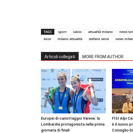
TAGS
sport
calcio
attualità milano
news lo
lecce
milano attualità
stefano sensi
news mila
Articoli collegati
MORE FROM AUTHOR
Europei di canottaggio Varese: la
FISI Alpi Ce
Lombardia protagonista nella prima
è il nuovo p
giornata di finali
Consiglio D