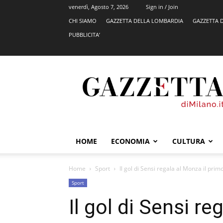
venerdì, Agosto 7, 2026
Sign in / Join
CHI SIAMO
GAZZETTA DELLA LOMBARDIA
GAZZETTA 
PUBBLICITA’
GazzettadiMilano.it
HOME
ECONOMIA
CULTURA
Home
Sport
Il gol di Sensi regala al Monza il prim
Sport
Il gol di Sensi re