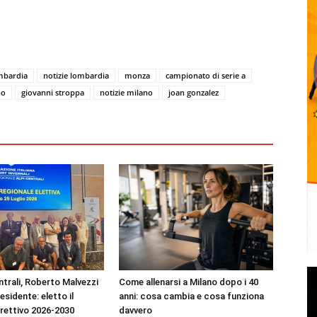
mbardia
notizie lombardia
monza
campionato di serie a
no
giovanni stroppa
notizie milano
joan gonzalez
ntrali, Roberto Malvezzi
Come allenarsi a Milano dopo i 40
residente: eletto il
anni: cosa cambia e cosa funziona
irettivo 2026-2030
davvero