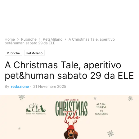
Home
Rubriche
PetsMilano
A Christmas Tale, aperitivo
pet&human sabato 29 da ELE
Rubriche
PetsMilano
A Christmas Tale, aperitivo
pet&human sabato 29 da ELE
By
redazione
-
21 Novembre 2025