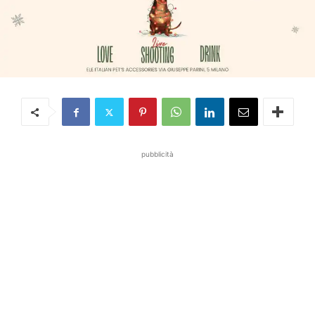
pubblicità