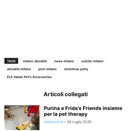
TAGS
milano attualità
news milano
notizie milano
attualità milano
pets milano
christmas party
ELE Italian Pet's Accessories
Articoli collegati
Purina e Frida’s Friends insieme
per la pet therapy
redazione
-
28 Luglio 2026