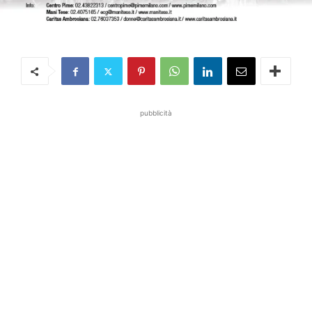
pubblicità