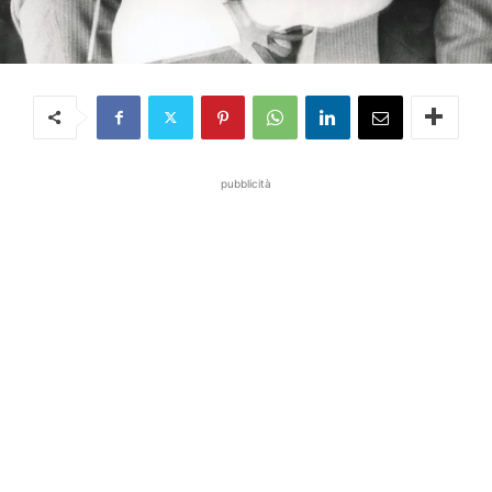
pubblicità