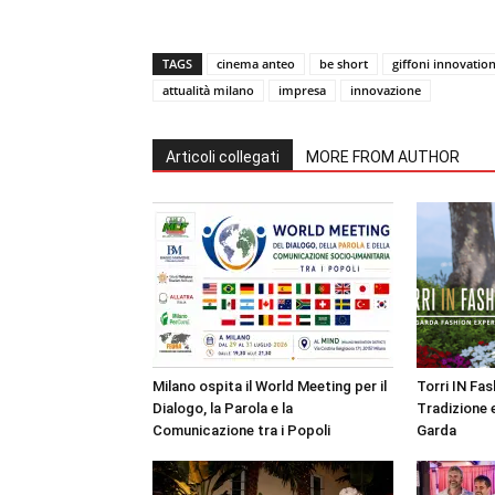
TAGS
cinema anteo
be short
giffoni innovatio
attualità milano
impresa
innovazione
Articoli collegati
MORE FROM AUTHOR
Milano ospita il World Meeting per il
Torri IN Fa
Dialogo, la Parola e la
Tradizione e
Comunicazione tra i Popoli
Garda