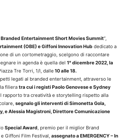
 Branded Entertainment Short Movies Summit
“,
ertainment (OBE) e Giffoni Innovation Hub
dedicato a
azione di un cortometraggio, scelgono di raccontare
 segnare in agenda è quella del
1° dicembre 2022, la
Piazza Tre Torri, 1/l, dalle
10 alle 18.
petti legati al branded entertainment, attraverso le
a filiera
tra cui i registi Paolo Genovese e Sydney
rapporto tra creatività e storytelling rispetto alla
colare,
segnalo gli interventi di
Simonetta Gola,
y, e
Alessia Magistroni, Direttore Comunicazione
llo
Special Award
, premio per il miglior Brand
 e Giffoni Film Festival,
assegnato a EMERGENCY – In