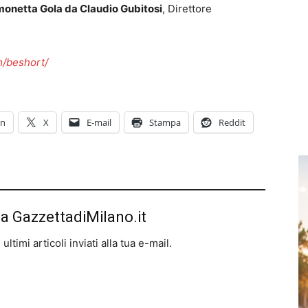
monetta Gola da Claudio Gubitosi
, Direttore
m/beshort/
In
X
E-mail
Stampa
Reddit
da GazzettadiMilano.it
ltimi articoli inviati alla tua e-mail.