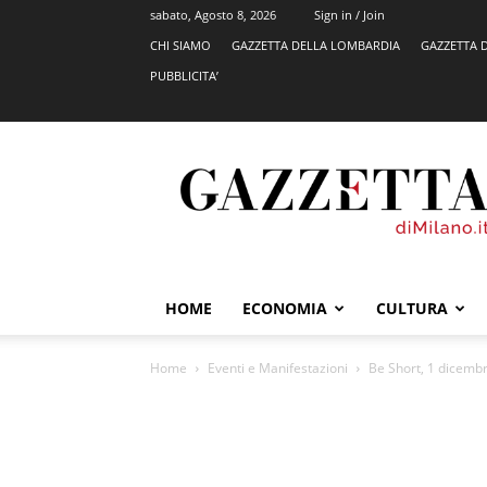
sabato, Agosto 8, 2026
Sign in / Join
CHI SIAMO
GAZZETTA DELLA LOMBARDIA
GAZZETTA 
PUBBLICITA’
GazzettadiMilano.it
HOME
ECONOMIA
CULTURA
Home
Eventi e Manifestazioni
Be Short, 1 dicembr