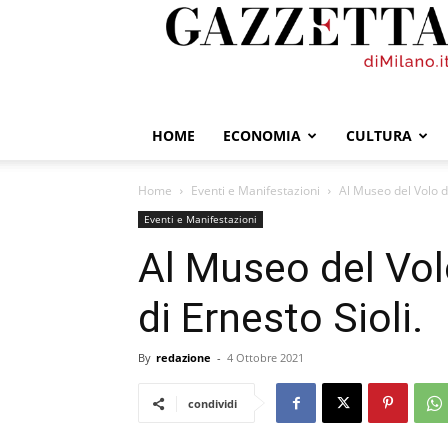
GazzettadiMilano.it
HOME
ECONOMIA
CULTURA
Home
Eventi e Manifestazioni
Al Museo del Volo di
Eventi e Manifestazioni
Al Museo del Vol
di Ernesto Sioli.
By
redazione
-
4 Ottobre 2021
condividi