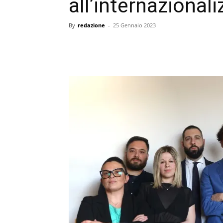
all’internazional
By
redazione
-
25 Gennaio 2023
condividi