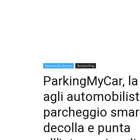
GazzettaEconomy
Storytelling
ParkingMyCar, la
agli automobilist
parcheggio smart
decolla e punta