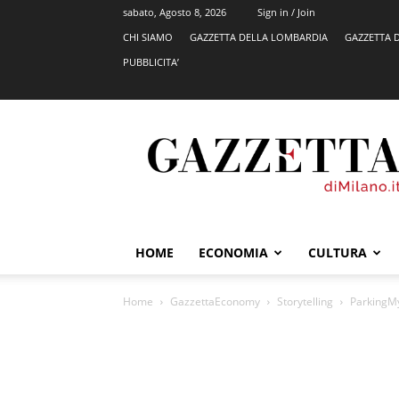
sabato, Agosto 8, 2026
Sign in / Join
CHI SIAMO
GAZZETTA DELLA LOMBARDIA
GAZZETTA 
PUBBLICITA’
GazzettadiMilano.it
HOME
ECONOMIA
CULTURA
Home
GazzettaEconomy
Storytelling
ParkingMyC