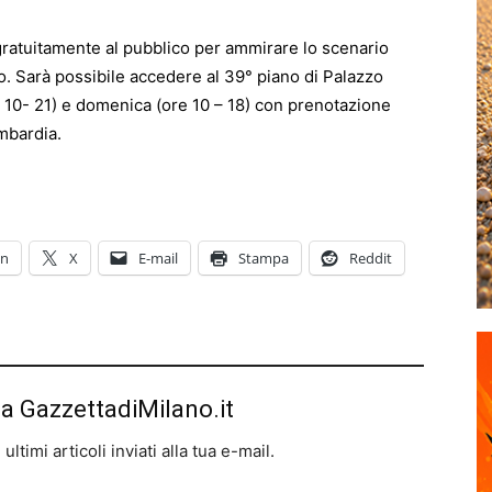
 gratuitamente al pubblico per ammirare lo scenario
o. Sarà possibile accedere al 39° piano di Palazzo
e 10- 21) e domenica (ore 10 – 18) con prenotazione
ombardia.
In
X
E-mail
Stampa
Reddit
da GazzettadiMilano.it
ltimi articoli inviati alla tua e-mail.