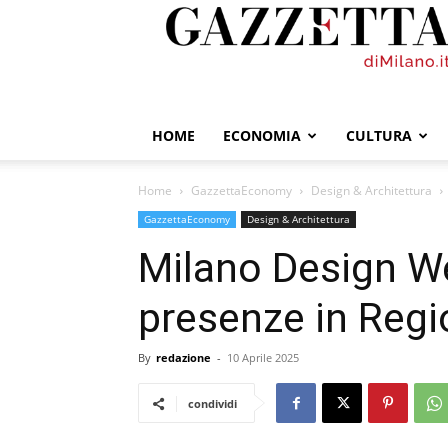
GazzettadiMilano.it
HOME
ECONOMIA
CULTURA
Home
GazzettaEconomy
Design & Architettura
GazzettaEconomy
Design & Architettura
Milano Design W
presenze in Reg
By
redazione
-
10 Aprile 2025
condividi