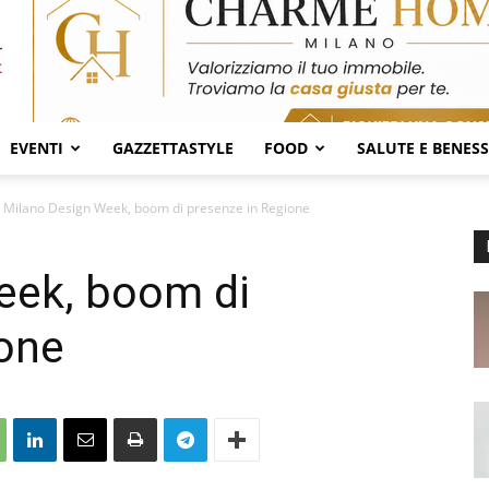
EVENTI
GAZZETTASTYLE
FOOD
SALUTE E BENES
Milano Design Week, boom di presenze in Regione
eek, boom di
ione