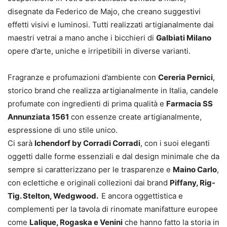
disegnate da Federico de Majo, che creano suggestivi
effetti visivi e luminosi. Tutti realizzati artigianalmente dai
maestri vetrai a mano anche i bicchieri di
Galbiati Milano
opere d’arte, uniche e irripetibili in diverse varianti.
Fragranze e profumazioni d’ambiente con
Cereria Pernici
,
storico brand che realizza artigianalmente in Italia, candele
profumate con ingredienti di prima qualità e
Farmacia SS
Annunziata 1561
con essenze create artigianalmente,
espressione di uno stile unico.
Ci sarà
Ichendorf by Corradi Corradi
, con i suoi eleganti
oggetti dalle forme essenziali e dal design minimale che da
sempre si caratterizzano per le trasparenze e
Maino Carlo
,
con eclettiche e originali collezioni dai brand
Piffany, Rig-
Tig. Stelton, Wedgwood.
E ancora oggettistica e
complementi per la tavola di rinomate manifatture europee
come
Lalique, Rogaska e Venini
che hanno fatto la storia in