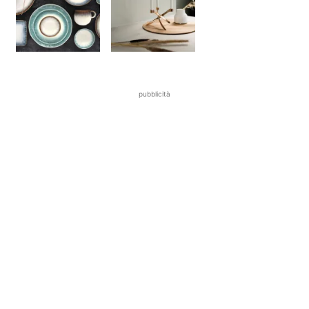
pubblicità