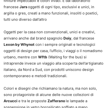
finiture impeccabili e colori vivaci. E dal laboratorio
francese
Jars
oggetti di ogni tipo, esclusivi e unici, in
argilla o gres, creati a mano funzionali, insoliti o poetici,
tutti uno diverso dall’altro
Oggetti per la casa non convenzionali, unici e creativi,
arrivano anche dal brand spagnolo
Doiy
, dal francese
Lexon by Whynot
con i sempre originali e tecnologici
oggetti di design per casa, l’ufficio, i viaggi o il nomadismo
urbano, mentre con
Wftb
(Waiting for the bus) si
intraprende invece un viaggio alla scoperta dell’artigianato
italiano, da Nord a Sud, con prodotti uniscono design
contemporaneo e metodi tradizionali.
Colori e disegni che richiamano la natura, ma non solo,
sono protagoniste di alcune delle nuove collezioni di
Arcucci
e tra le proposte
Zafferano
le lampade a
sospensione in vetro borosilicato soffiato a mano,