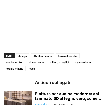
TAGS
design
attualità milano
fiera milano rho
arredamento
milano home
milano attualità
news milano
notizie milano
casa
Articoli collegati
Finiture per cucine moderne: dal
laminato 3D al legno vero, come...
redazione
-
18 Luglio 2026